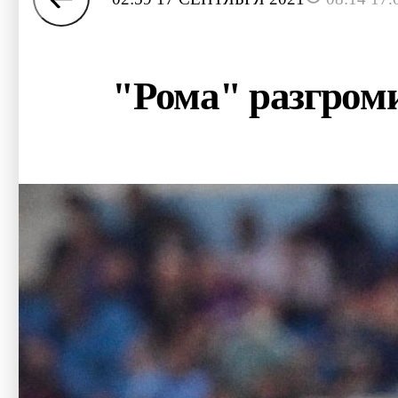
"Рома" разгром