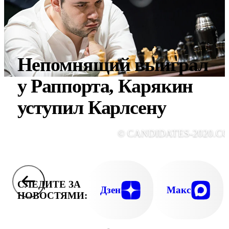
Непомнящий выиграл
у Раппорта, Карякин
уступил Карлсену
© CANDIDATES-2020.C
СЛЕДИТЕ ЗА
Дзен
Макс
НОВОСТЯМИ: