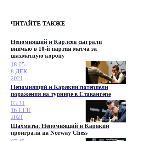
ЧИТАЙТЕ ТАКЖЕ
Непомнящий и Карлсен сыграли
вничью в 10-й партии матча за
шахматную корону
18:05
8 ДЕК
2021
Непомнящий и Карякин потерпели
поражения на турнире в Ставангере
03:31
16 СЕН
2021
Шахматы. Непомнящий и Карякин
проиграли на Norway Chess