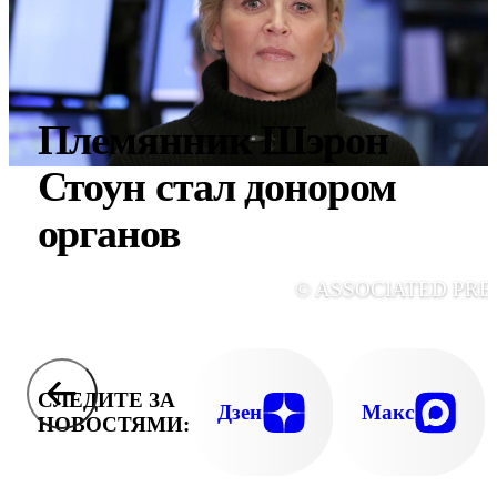
Племянник Шэрон
Стоун стал донором
органов
© ASSOCIATED PRE
СЛЕДИТЕ ЗА
Дзен
Макс
НОВОСТЯМИ: