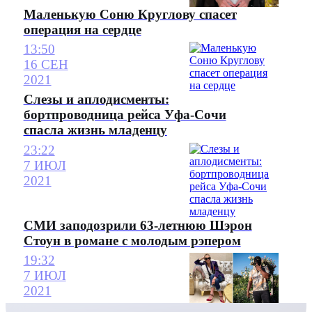
Маленькую Соню Круглову спасет
операция на сердце
13:50
16 СЕН
2021
Слезы и аплодисменты:
бортпроводница рейса Уфа-Сочи
спасла жизнь младенцу
23:22
7 ИЮЛ
2021
СМИ заподозрили 63-летнюю Шэрон
Стоун в романе с молодым рэпером
19:32
7 ИЮЛ
2021