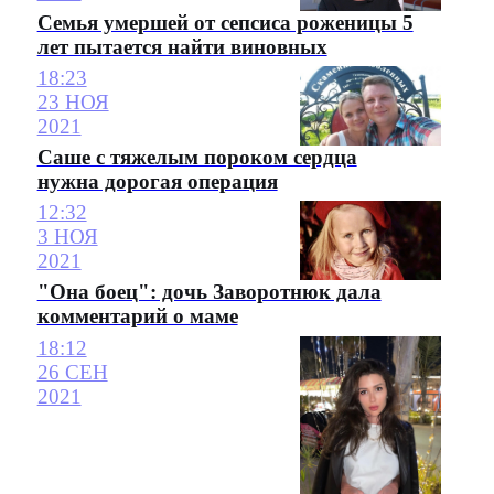
Семья умершей от сепсиса роженицы 5
лет пытается найти виновных
18:23
23 НОЯ
2021
Саше с тяжелым пороком сердца
нужна дорогая операция
12:32
3 НОЯ
2021
"Она боец": дочь Заворотнюк дала
комментарий о маме
18:12
26 СЕН
2021