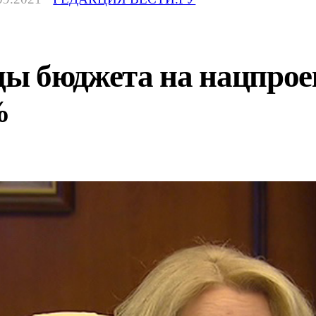
оды бюджета на нацпро
%