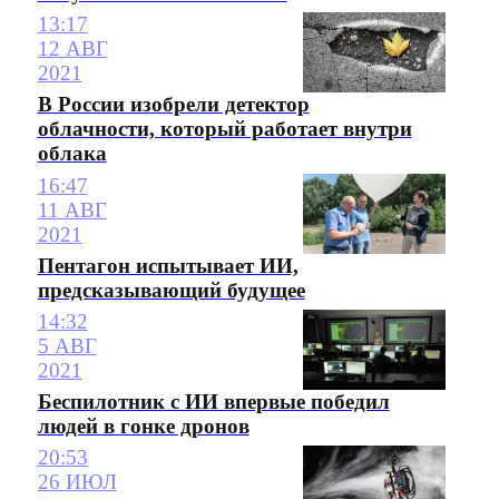
13:17
12 АВГ
2021
В России изобрели детектор
облачности, который работает внутри
облака
16:47
11 АВГ
2021
Пентагон испытывает ИИ,
предсказывающий будущее
14:32
5 АВГ
2021
Беспилотник c ИИ впервые победил
людей в гонке дронов
20:53
26 ИЮЛ