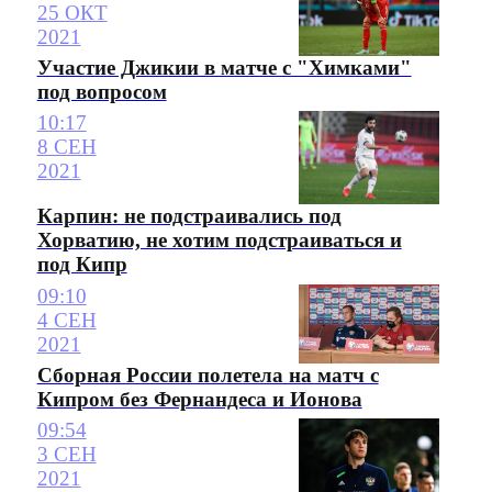
25 ОКТ
2021
Участие Джикии в матче с "Химками"
под вопросом
10:17
8 СЕН
2021
Карпин: не подстраивались под
Хорватию, не хотим подстраиваться и
под Кипр
09:10
4 СЕН
2021
Сборная России полетела на матч с
Кипром без Фернандеса и Ионова
09:54
3 СЕН
2021