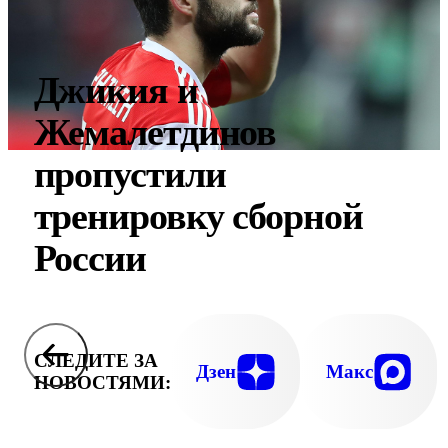
Джикия и
Жемалетдинов
пропустили
тренировку сборной
России
СЛЕДИТЕ ЗА
Дзен
Макс
НОВОСТЯМИ: