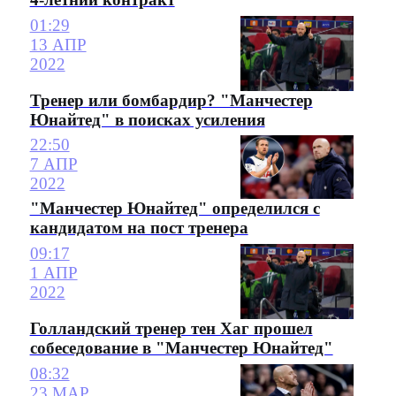
01:29
13 АПР
2022
Тренер или бомбардир? "Манчестер
Юнайтед" в поисках усиления
22:50
7 АПР
2022
"Манчестер Юнайтед" определился с
кандидатом на пост тренера
09:17
1 АПР
2022
Голландский тренер тен Хаг прошел
собеседование в "Манчестер Юнайтед"
08:32
23 МАР