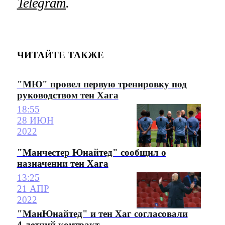
Telegram
.
ЧИТАЙТЕ ТАКЖЕ
"МЮ" провел первую тренировку под
руководством тен Хага
18:55
28 ИЮН
2022
"Манчестер Юнайтед" сообщил о
назначении тен Хага
13:25
21 АПР
2022
"МанЮнайтед" и тен Хаг согласовали
4-летний контракт