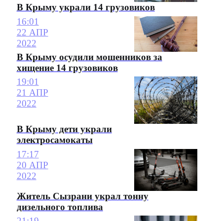
В Крыму украли 14 грузовиков
16:01
22 АПР
2022
В Крыму осудили мошенников за
хищение 14 грузовиков
19:01
21 АПР
2022
В Крыму дети украли
электросамокаты
17:17
20 АПР
2022
Житель Сызрани украл тонну
дизельного топлива
21:19