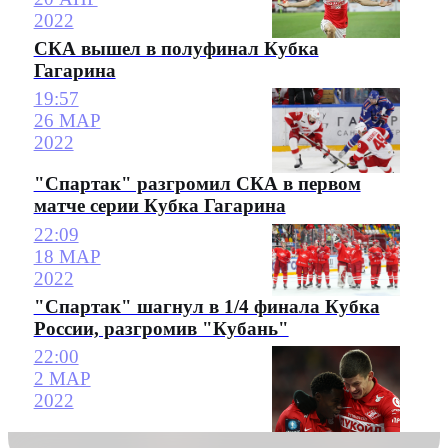
2022
СКА вышел в полуфинал Кубка
Гагарина
19:57
26 МАР
2022
"Спартак" разгромил СКА в первом
матче серии Кубка Гагарина
22:09
18 МАР
2022
"Спартак" шагнул в 1/4 финала Кубка
России, разгромив "Кубань"
22:00
2 МАР
2022