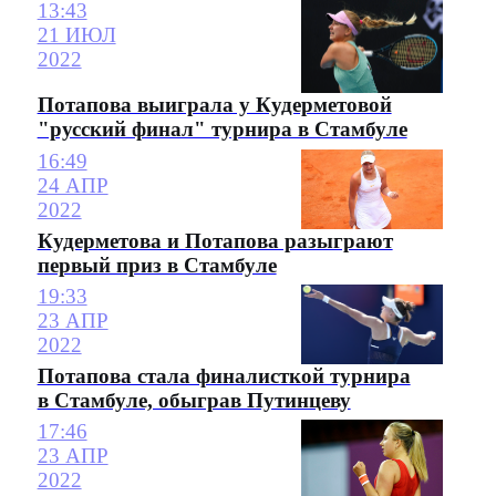
13:43
21 ИЮЛ
2022
Потапова выиграла у Кудерметовой
"русский финал" турнира в Стамбуле
16:49
24 АПР
2022
Кудерметова и Потапова разыграют
первый приз в Стамбуле
19:33
23 АПР
2022
Потапова стала финалисткой турнира
в Стамбуле, обыграв Путинцеву
17:46
23 АПР
2022