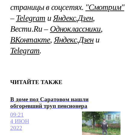
страницы в соцсетях.
"Смотрим"
–
Telegram
и
Яндекс.Дзен
,
Вести.Ru –
Одноклассники
,
ВКонтакте
,
Яндекс.Дзен
и
Telegram
.
ЧИТАЙТЕ ТАКЖЕ
В доме под Саратовом нашли
обгоревший труп пенсионера
09:21
4 ИЮН
2022