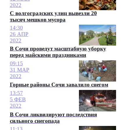
2022
С волгоградских улиц вывезли 20
тысяч мешков мусора
14:30
26 АПР
2022
В Сочи проведут масштабную уборку
перед майскими праздниками
09:15
31 МАР
2022
Горные районы Сочи завалило снегом
13:57
5 ФЕВ
2022
В Сочи ликвидируют последствия
сильного снегопада
11:13