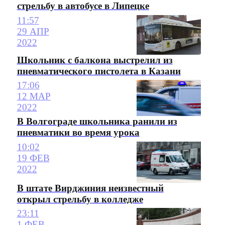
стрельбу в автобусе в Липецке
11:57
29 АПР
2022
Школьник с балкона выстрелил из
пневматического пистолета в Казани
17:06
12 МАР
2022
В Волгограде школьника ранили из
пневматики во время урока
10:02
19 ФЕВ
2022
В штате Вирджиния неизвестный
открыл стрельбу в колледже
23:11
1 ФЕВ