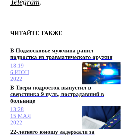
Telegram
.
ЧИТАЙТЕ ТАКЖЕ
В Подмосковье мужчина ранил
подростка из травматического оружия
18:19
6 ИЮН
2022
В Твери подросток выпустил в
сверстника 9 пуль, пострадавший в
больнице
13:28
15 МАЯ
2022
22-летнего юношу задержали за