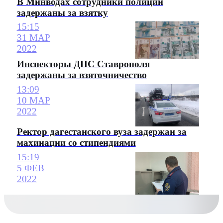
В Минводах сотрудники полиции
задержаны за взятку
15:15
31 МАР
2022
Инспекторы ДПС Ставрополя
задержаны за взяточничество
13:09
10 МАР
2022
Ректор дагестанского вуза задержан за
махинации со стипендиями
15:19
5 ФЕВ
2022