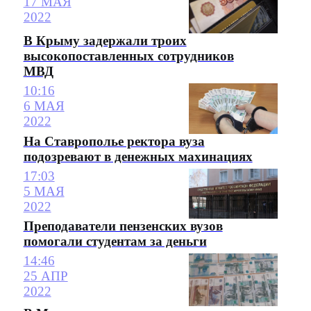
17 МАЯ
2022
В Крыму задержали троих
высокопоставленных сотрудников
МВД
10:16
6 МАЯ
2022
На Ставрополье ректора вуза
подозревают в денежных махинациях
17:03
5 МАЯ
2022
Преподаватели пензенских вузов
помогали студентам за деньги
14:46
25 АПР
2022