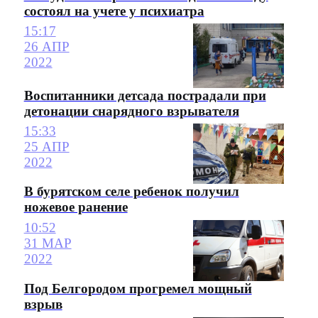
состоял на учете у психиатра
15:17
26 АПР
2022
Воспитанники детсада пострадали при
детонации снарядного взрывателя
15:33
25 АПР
2022
В бурятском селе ребенок получил
ножевое paнeниe
10:52
31 МАР
2022
Под Белгородом прогремел мощный
взрыв