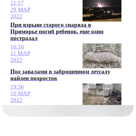
21:57
29 МАР
2022
При взрыве старого снаряда в
Приморье погиб ребенок, еще один
пострадал
16:16
11 МАР
2022
Под завалами в заброшенном детсаду
найден подросток
19:56
10 МАР
2022