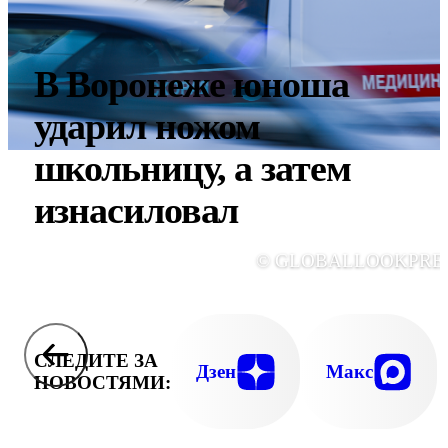
В Воронеже юноша
ударил ножом
школьницу, а затем
изнасиловал
© GLOBALLOOKPRE
СЛЕДИТЕ ЗА
Дзен
Макс
НОВОСТЯМИ: