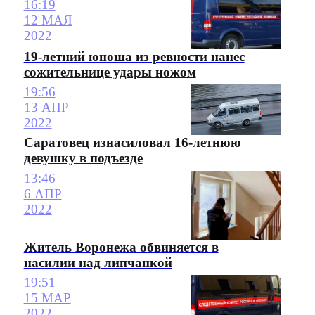
16:19
12 МАЯ
2022
19-летний юноша из ревности нанес
сожительнице удары ножом
19:56
13 АПР
2022
Саратовец изнасиловал 16-летнюю
девушку в подъезде
13:46
6 АПР
2022
Житель Воронежа обвиняется в
насилии над липчанкой
19:51
15 МАР
2022