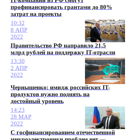
IT-компании из РФ смогут
профинансировать грантами до 80%
затрат на проекты
10:32
8 АПР
2022
Правительство РФ направило 21,5
млрд рублей на поддержку IT-отрасли
13:30
2 АПР
2022
Чернышенко: имидж российских IT-
продуктов нужно поднять на
достойный уровень
14:23
28 МАР
2022
С госфинансированием отечественной
микроэлектроники проблем нет —