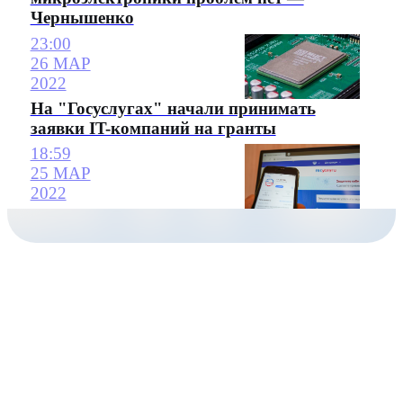
Чернышенко
23:00
26 МАР
2022
На "Госуслугах" начали принимать
заявки IT-компаний на гранты
18:59
25 МАР
2022