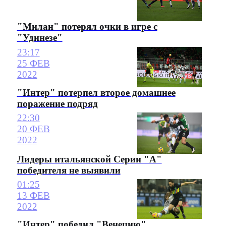
"Милан" потерял очки в игре с
"Удинезе"
23:17
25 ФЕВ
2022
"Интер" потерпел второе домашнее
поражение подряд
22:30
20 ФЕВ
2022
Лидеры итальянской Серии "А"
победителя не выявили
01:25
13 ФЕВ
2022
"Интер" победил "Венецию"