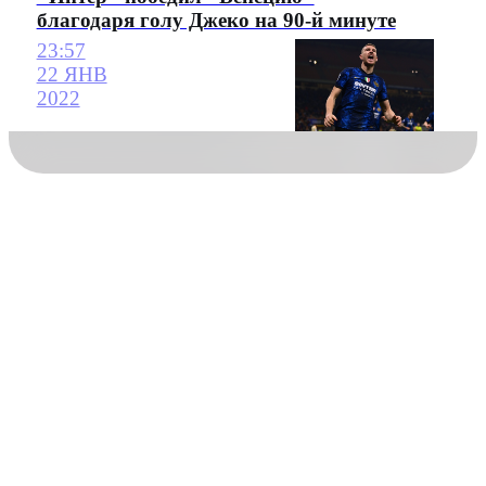
благодаря голу Джеко на 90-й минуте
23:57
22 ЯНВ
2022