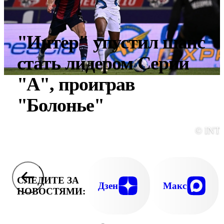
"Интер" упустил шанс
стать лидером Серии
"А", проиграв
"Болонье"
© INT
СЛЕДИТЕ ЗА
Дзен
Макс
НОВОСТЯМИ: