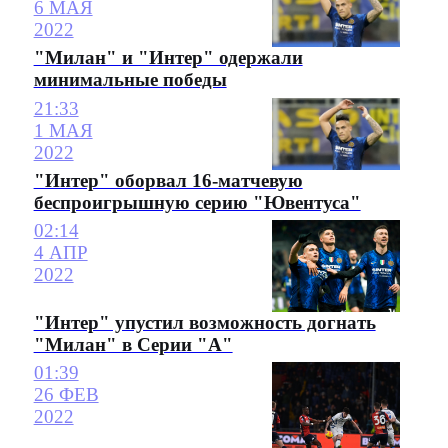
6 МАЯ
2022
"Милан" и "Интер" одержали
минимальные победы
21:33
1 МАЯ
2022
"Интер" оборвал 16-матчевую
беспроигрышную серию "Ювентуса"
02:14
4 АПР
2022
"Интер" упустил возможность догнать
"Милан" в Серии "А"
01:39
26 ФЕВ
2022