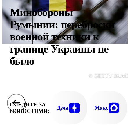
Минобороны
Румынии: переброски
военной техники к
границе Украины не
было
© GETTY IMAG
СЛЕДИТЕ ЗА
Дзен
Макс
НОВОСТЯМИ: