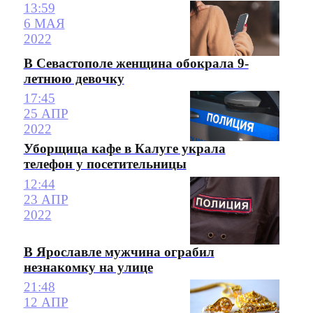
13:59
6 МАЯ
2022
В Севастополе женщина обокрала 9-
летнюю девочку
17:45
25 АПР
2022
Уборщица кафе в Калуге украла
телефон у посетительницы
12:44
23 АПР
2022
В Ярославле мужчина ограбил
незнакомку на улице
21:48
12 АПР