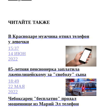
ЧИТАЙТЕ ТАКЖЕ
В Краснодаре мужчина отнял телефон
у девочки
15:37
14 ИЮН
2022
85-летняя пенсионерка заплатила
лжеполицейскому за "свободу" сына
18:49
22 МАЯ
2022
Чебоксарец "бесплатно" продал
мошеннице из Марий Эл телефон