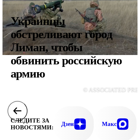
Украинцы
обстреливают город
Лиман, чтобы
обвинить российскую
армию
© ASSOCIATED PRE
СЛЕДИТЕ ЗА
Дзен
Макс
НОВОСТЯМИ: