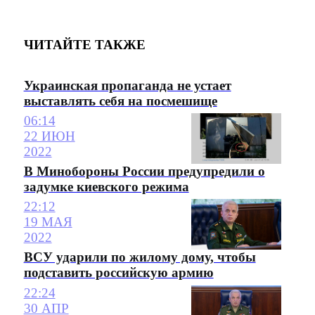
ЧИТАЙТЕ ТАКЖЕ
Украинская пропаганда не устает
выставлять себя на посмешище
06:14
22 ИЮН
2022
В Минобороны России предупредили о
задумке киевского режима
22:12
19 МАЯ
2022
ВСУ ударили по жилому дому, чтобы
подставить российскую армию
22:24
30 АПР