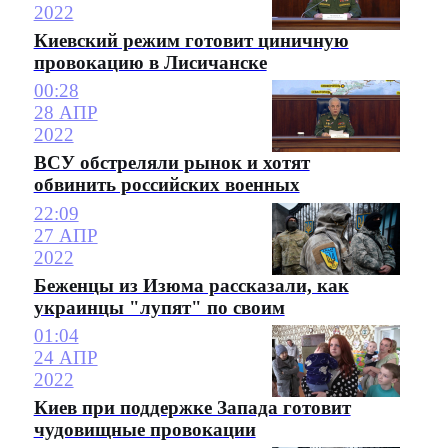
2022
Киевский режим готовит циничную
провокацию в Лисичанске
00:28
28 АПР
2022
ВСУ обстреляли рынок и хотят
обвинить российских военных
22:09
27 АПР
2022
Беженцы из Изюма рассказали, как
украинцы "лупят" по своим
01:04
24 АПР
2022
Киев при поддержке Запада готовит
чудовищные провокации