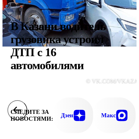
В Казани водитель
грузовика устроил
ДТП с 16
автомобилями
© VK.COM/VKAZA
СЛЕДИТЕ ЗА
Дзен
Макс
НОВОСТЯМИ: