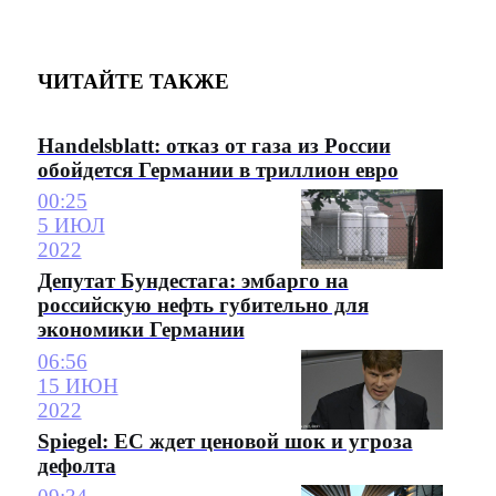
ЧИТАЙТЕ ТАКЖЕ
Handelsblatt: отказ от газа из России
обойдется Германии в триллион евро
00:25
5 ИЮЛ
2022
Депутат Бундестага: эмбарго на
российскую нефть губительно для
экономики Германии
06:56
15 ИЮН
2022
Spiegel: ЕС ждет ценовой шок и угроза
дефолта