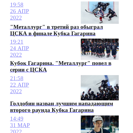
19:58
26 АПР
2022
"Металлург" в третий раз обыграл
ЦСКА в финале Кубка Гагарина
19:21
24 АПР
2022
Кубок Гагарина. "Металлург" повел в
серии с ЦСКА
21:58
22 АПР
2022
Голдобин назван лучшим нападающим
второго раунда Кубка Гагарина
14:49
31 МАР
2022