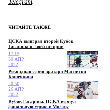
Telegram
.
ЧИТАЙТЕ ТАКЖЕ
ЦСКА выиграл второй Кубок
Гагарина в своей истории
17:15
30 АПР
2022
Рекордная серия вратаря Магнитки
Кошечкина
20:50
26 АПР
2022
Кубок Гагарина. ЦСКА вернул
финальную серию в Москву