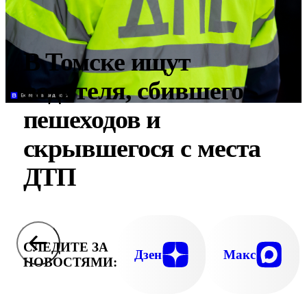
В Томске ищут
водителя, сбившего
пешеходов и
скрывшегося с места
ДТП
СЛЕДИТЕ ЗА
Дзен
Макс
НОВОСТЯМИ: