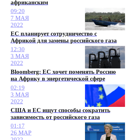
африканским
09:20
7 МАЯ
2022
ЕС планирует сотрудничество с
Африкой для замены российского газа
12:30
3 МАЯ
2022
Bloomberg: ЕС хочет поменять Россию
на Африку в энергетической сфере
02:19
3 МАЯ
2022
США и ЕС ищут способы сократить
зависимость от российского газа
01:17
26 МАР
2022