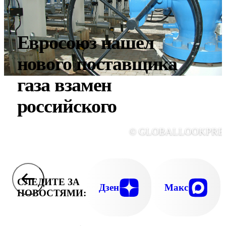
Евросоюз нашел
нового поставщика
газа взамен
российского
© GLOBALLOOKPRE
СЛЕДИТЕ ЗА
Дзен
Макс
НОВОСТЯМИ: