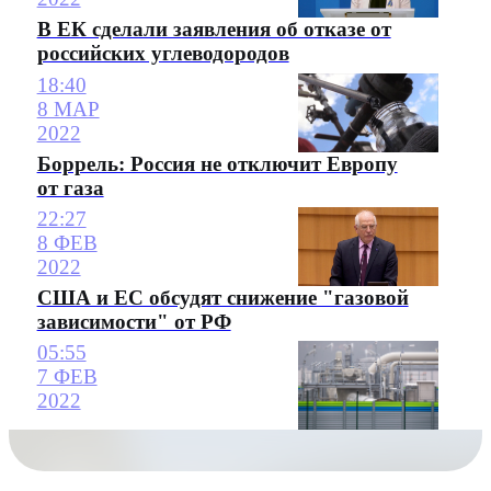
В ЕК сделали заявления об отказе от
российских углеводородов
18:40
8 МАР
2022
Боррель: Россия не отключит Европу
от газа
22:27
8 ФЕВ
2022
США и ЕС обсудят снижение "газовой
зависимости" от РФ
05:55
7 ФЕВ
2022