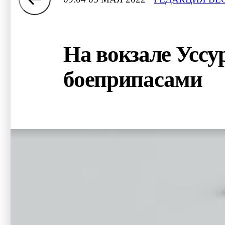
На вокзале Уссу
боеприпасами