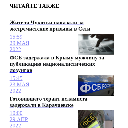
ЧИТАЙТЕ ТАКЖЕ
Жителя Чукотки наказали за
экстремистские призывы в Сети
15:59
29 МАЯ
2022
ФСБ задержала в Крыму мужчину за
публикацию националистических
лозунгов
15:45
23 МАЯ
2022
Готовившего теракт исламиста
задержали в Карачаевске
10:00
29 АПР
2022