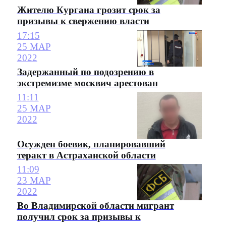
Жителю Кургана грозит срок за
призывы к свержению власти
17:15
25 МАР
2022
Задержанный по подозрению в
экстремизме москвич арестован
11:11
25 МАР
2022
Осужден боевик, планировавший
теракт в Астраханской области
11:09
23 МАР
2022
Во Владимирской области мигрант
получил срок за призывы к