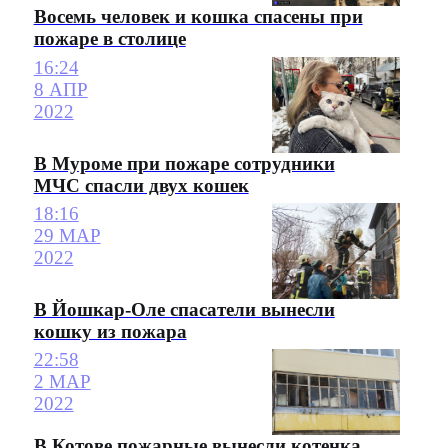
Восемь человек и кошка спасены при
пожаре в столице
16:24
8 АПР
2022
В Муроме при пожаре сотрудники
МЧС спасли двух кошек
18:16
29 МАР
2022
В Йошкар-Оле спасатели вынесли
кошку из пожара
22:58
2 МАР
2022
В Котове пожарные вынесли котенка