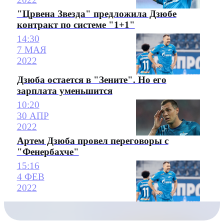
"Црвена Звезда" предложила Дзюбе
контракт по системе "1+1"
14:30
7 МАЯ
2022
Дзюба остается в "Зените". Но его
зарплата уменьшится
10:20
30 АПР
2022
Артем Дзюба провел переговоры с
"Фенербахче"
15:16
4 ФЕВ
2022