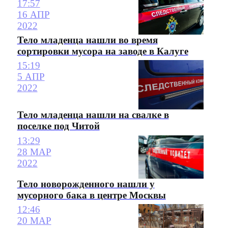
17:57
16 АПР
2022
Тело младенца нашли во время
сортировки мусора на заводе в Калуге
15:19
5 АПР
2022
Тело младенца нашли на свалке в
поселке под Читой
13:29
28 МАР
2022
Тело новорожденного нашли у
мусорного бака в центре Москвы
12:46
20 МАР