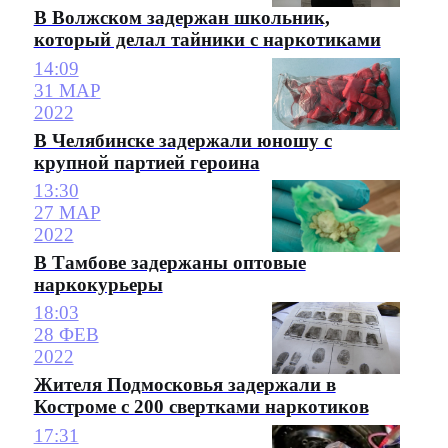
В Волжском задержан школьник,
который делал тайники с наркотиками
14:09
31 МАР
2022
В Челябинске задержали юношу с
крупной партией героина
13:30
27 МАР
2022
В Тамбове задержаны оптовые
наркокурьеры
18:03
28 ФЕВ
2022
Жителя Подмосковья задержали в
Костроме с 200 свертками наркотиков
17:31