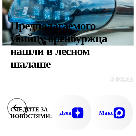
Предполагаемого
убийцу оренбуржца
нашли в лесном
шалаше
© PIXAB
СЛЕДИТЕ ЗА
Дзен
Макс
НОВОСТЯМИ: