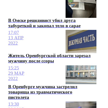
В Омске рецидивист убил друга
табуреткой и закопал тело в сарае
17:07
13 АПР
2022
Житель Оренбургской области зарезал
мужчину после ссоры
15:25
29 МАР
2022
В Оренбурге мужчина застрелил
товарища из травматического
пистолета
13:30