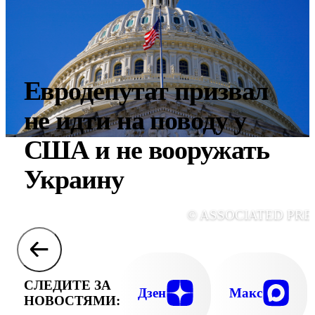
Евродепутат призвал
не идти на поводу у
США и не вооружать
Украину
© ASSOCIATED PRE
СЛЕДИТЕ ЗА
Дзен
Макс
НОВОСТЯМИ: