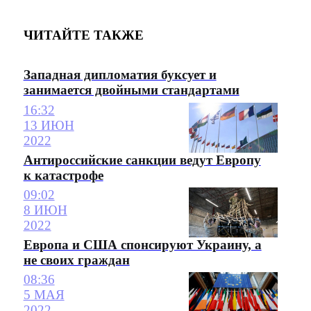
ЧИТАЙТЕ ТАКЖЕ
Западная дипломатия буксует и
занимается двойными стандартами
16:32
13 ИЮН
2022
Антироссийские санкции ведут Европу
к катастрофе
09:02
8 ИЮН
2022
Европа и США спонсируют Украину, а
не своих граждан
08:36
5 МАЯ
2022