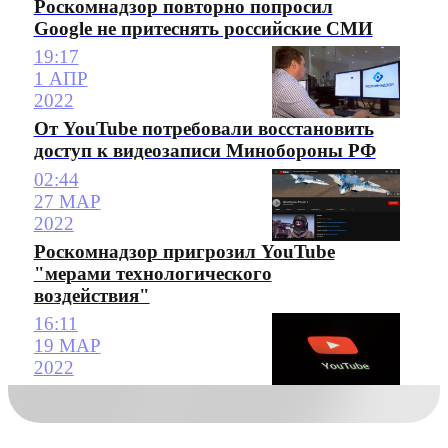
Роскомнадзор повторно попросил
Google не притеснять российские СМИ
19:17
1 АПР
2022
От YouTube потребовали восстановить
доступ к видеозаписи Минобороны РФ
02:44
27 МАР
2022
Роскомнадзор пригрозил YouTube
"мерами технологического
воздействия"
16:11
19 МАР
2022