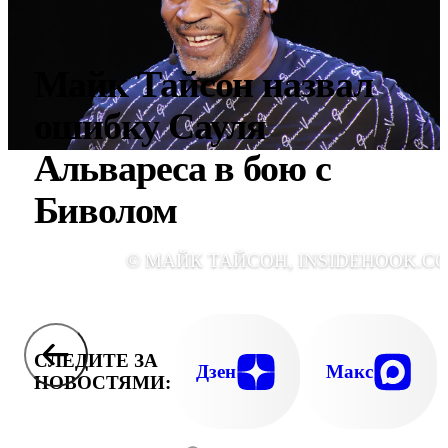
Майк Тайсон назвал
ошибку Сауля
Альвареса в бою с
Биволом
© МАЙК ТАЙСОН, INSIDEHOOK.C
СЛЕДИТЕ ЗА
Дзен
Макс
НОВОСТЯМИ: