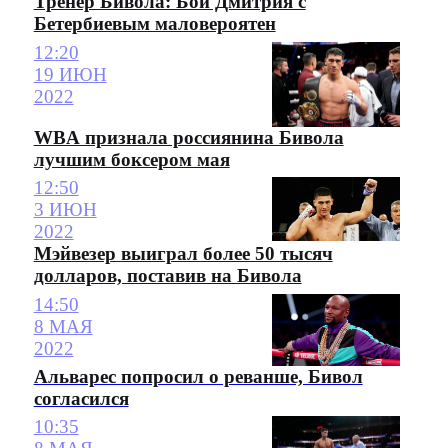
Тренер Бивола: Бой Дмитрия с
Бетербиевым маловероятен
12:20
19 ИЮН
2022
WBA признала россиянина Бивола
лучшим боксером мая
12:50
3 ИЮН
2022
Мэйвезер выиграл более 50 тысяч
долларов, поставив на Бивола
14:50
8 МАЯ
2022
Альварес попросил о реванше, Бивол
согласился
10:35