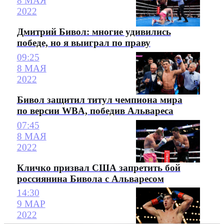
8 МАЯ
2022
Дмитрий Бивол: многие удивились
победе, но я выиграл по праву
09:25
8 МАЯ
2022
Бивол защитил титул чемпиона мира
по версии WBA, победив Альвареса
07:45
8 МАЯ
2022
Кличко призвал США запретить бой
россиянина Бивола с Альваресом
14:30
9 МАР
2022