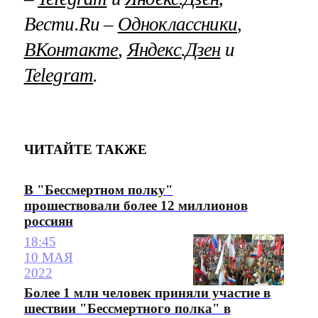
Вести.Ru –
Одноклассники
,
ВКонтакте
,
Яндекс.Дзен
и
Telegram
.
ЧИТАЙТЕ ТАКЖЕ
В "Бессмертном полку"
прошествовали более 12 миллионов
россиян
18:45
10 МАЯ
2022
Более 1 млн человек приняли участие в
шествии "Бессмертного полка" в