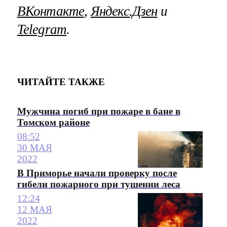
ВКонтакте
,
Яндекс.Дзен
и
Telegram
.
ЧИТАЙТЕ ТАКЖЕ
Мужчина погиб при пожаре в бане в
Томском районе
08:52
30 МАЯ
2022
В Приморье начали проверку после
гибели пожарного при тушении леса
12:24
12 МАЯ
2022