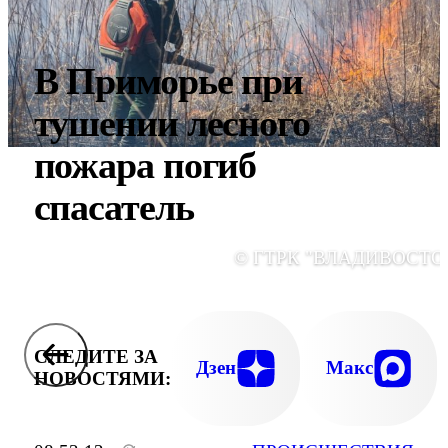
В Приморье при
тушении лесного
пожара погиб
спасатель
© ГТРК "ВЛАДИВОСТО
СЛЕДИТЕ ЗА
Дзен
Макс
НОВОСТЯМИ: