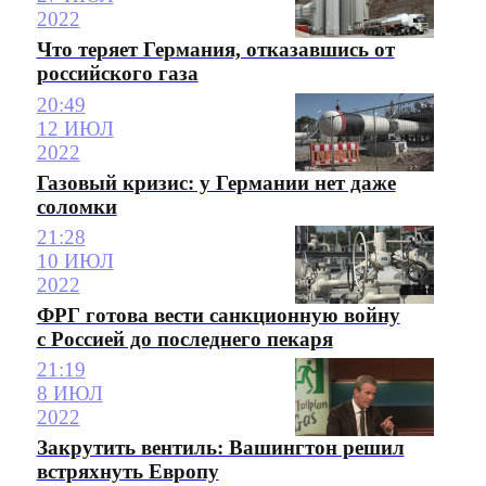
2022
Что теряет Германия, отказавшись от
российского газа
20:49
12 ИЮЛ
2022
Газовый кризис: у Германии нет даже
соломки
21:28
10 ИЮЛ
2022
ФРГ готова вести санкционную войну
с Россией до последнего пекаря
21:19
8 ИЮЛ
2022
Закрутить вентиль: Вашингтон решил
встряхнуть Европу