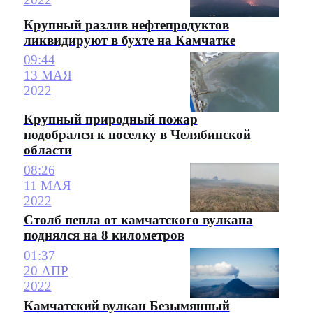
Крупный разлив нефтепродуктов
ликвидируют в бухте на Камчатке
09:44
13 МАЯ
2022
Крупный природный пожар
подобрался к поселку в Челябинской
области
08:26
11 МАЯ
2022
Столб пепла от камчатского вулкана
поднялся на 8 километров
01:37
20 АПР
2022
Камчатский вулкан Безымянный