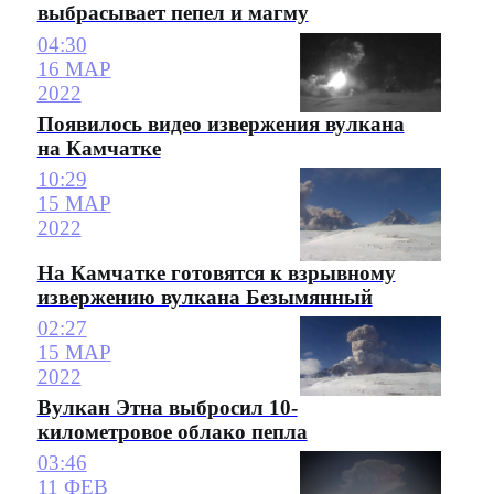
выбрасывает пепел и магму
04:30
16 МАР
2022
Появилось видео извержения вулкана
на Камчатке
10:29
15 МАР
2022
На Камчатке готовятся к взрывному
извержению вулкана Безымянный
02:27
15 МАР
2022
Вулкан Этна выбросил 10-
километровое облако пепла
03:46
11 ФЕВ