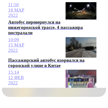
11:50
18 МАР
2022
Автобус перевернулся на
нижегородской трассе, 4 пассажира
пострадали
10:09
15 МАР
2022
Пассажирский автобус взорвался на
городской улице в Китае
15:14
12 ФЕВ
2022