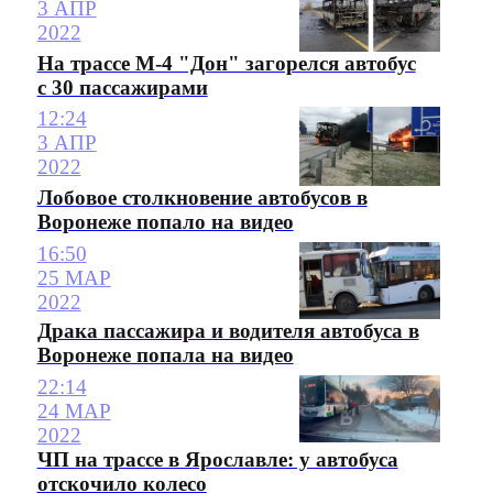
3 АПР
2022
На трассе М-4 "Дон" загорелся автобус
с 30 пассажирами
12:24
3 АПР
2022
Лобовое столкновение автобусов в
Воронеже попало на видео
16:50
25 МАР
2022
Драка пассажира и водителя автобуса в
Воронеже попала на видео
22:14
24 МАР
2022
ЧП на трассе в Ярославле: у автобуса
отскочило колесо