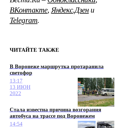
ВКонтакте
,
Яндекс.Дзен
и
Telegram
.
ЧИТАЙТЕ ТАКЖЕ
В Воронеже маршрутка протаранила
светофор
13:17
13 ИЮН
2022
Стала известна причина возгорания
автобуса на трассе под Воронежем
14:54