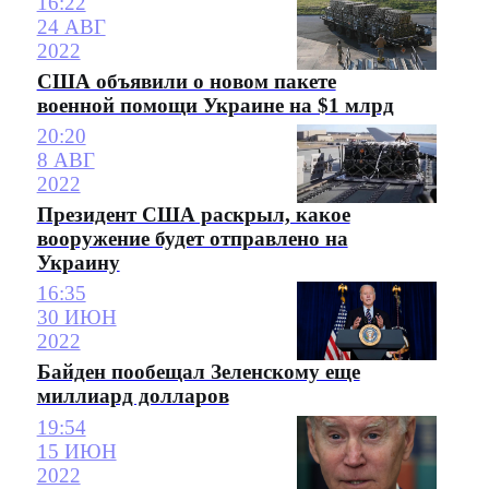
16:22
24 АВГ
2022
США объявили о новом пакете
военной помощи Украине на $1 млрд
20:20
8 АВГ
2022
Президент США раскрыл, какое
вооружение будет отправлено на
Украину
16:35
30 ИЮН
2022
Байден пообещал Зеленскому еще
миллиард долларов
19:54
15 ИЮН
2022