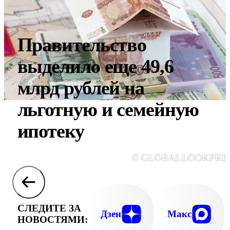
Правительство
выделило еще 49,6
млрд рублей на
льготную и семейную
ипотеку
© GLOBALLOOKPRE
СЛЕДИТЕ ЗА
Дзен
Макс
НОВОСТЯМИ: