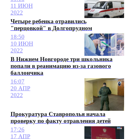
11 ИЮН
2022
Четыре ребенка отравились
"перцовкой" в Долгопрудном
18:50
10 ИЮН
2022
В Нижнем Новгороде три школьника
попали в реанимацию из-за газового
баллончика
16:07
20 АПР
2022
Прокуратура Ставрополья начала
проверку по факту отравления детей
17:26
17 АПР