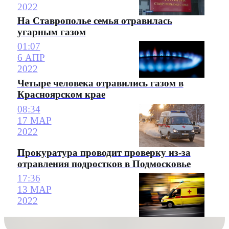
2022
На Ставрополье семья отравилась
угарным газом
01:07
6 АПР
2022
Четыре человека отравились газом в
Красноярском крае
08:34
17 МАР
2022
Прокуратура проводит проверку из-за
отравления подростков в Подмосковье
17:36
13 МАР
2022