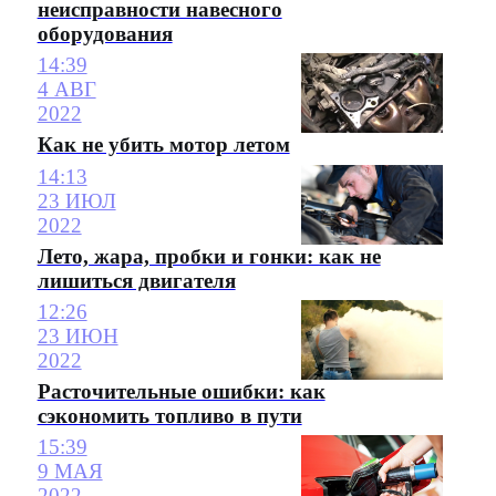
неисправности навесного
оборудования
14:39
4 АВГ
2022
Как не убить мотор летом
14:13
23 ИЮЛ
2022
Лето, жара, пробки и гонки: как не
лишиться двигателя
12:26
23 ИЮН
2022
Расточительные ошибки: как
сэкономить топливо в пути
15:39
9 МАЯ
2022