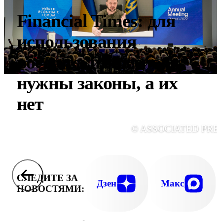
Financial Times: для
использования
российских активов
нужны законы, а их
нет
© ASSOCIATED PRE
СЛЕДИТЕ ЗА
Дзен
Макс
НОВОСТЯМИ: