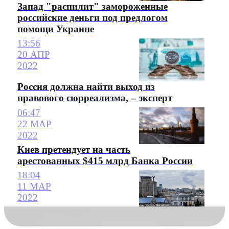
Запад "распилит" замороженные
российские деньги под предлогом
помощи Украине
13:56
20 АПР
2022
Россия должна найти выход из
правового сюрреализма, – эксперт
06:47
22 МАР
2022
Киев претендует на часть
арестованных $415 млрд Банка России
18:04
11 МАР
2022