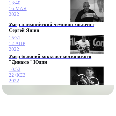
13:40
16 МАЯ
2022
Умер олимпийский чемпион хоккеист
Сергей Яшин
15:31
12 АПР
2022
Умер бывший хоккеист московского
"Динамо" Юдин
10:52
22 ФЕВ
2022