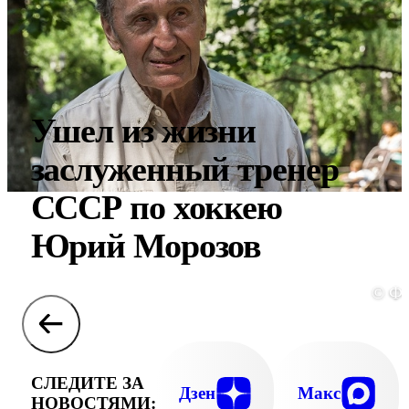
Ушел из жизни
заслуженный тренер
СССР по хоккею
Юрий Морозов
© Ф
СЛЕДИТЕ ЗА
Дзен
Макс
НОВОСТЯМИ: