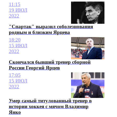
11:15
19 ИЮЛ
2022
"Спартак" выразил соболезнования
родным и близким Ярцева
18:20
15 ИЮЛ
2022
Скончался бывший тренер сборной
России Георгий Ярцев
17:05
15 ИЮЛ
2022
Умер самый титулованный тренер в
истории хоккея с мячом Владимир
Янко