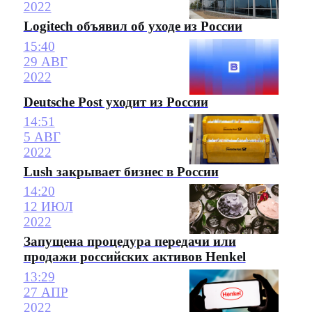
2022
Logitech объявил об уходе из России
15:40
29 АВГ
2022
Deutsche Post уходит из России
14:51
5 АВГ
2022
Lush закрывает бизнес в России
14:20
12 ИЮЛ
2022
Запущена процедура передачи или
продажи российских активов Henkel
13:29
27 АПР
2022