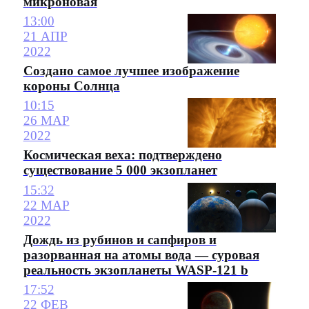
микроновая
13:00
21 АПР
2022
Создано самое лучшее изображение
короны Солнца
10:15
26 МАР
2022
Космическая веха: подтверждено
существование 5 000 экзопланет
15:32
22 МАР
2022
Дождь из рубинов и сапфиров и
разорванная на атомы вода — суровая
реальность экзопланеты WASP-121 b
17:52
22 ФЕВ