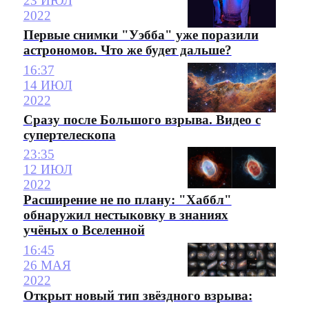
23 ИЮЛ
2022
Первые снимки "Уэбба" уже поразили
астрономов. Что же будет дальше?
16:37
14 ИЮЛ
2022
Сразу после Большого взрыва. Видео с
супертелескопа
23:35
12 ИЮЛ
2022
Расширение не по плану: "Хаббл"
обнаружил нестыковку в знаниях
учёных о Вселенной
16:45
26 МАЯ
2022
Открыт новый тип звёздного взрыва: