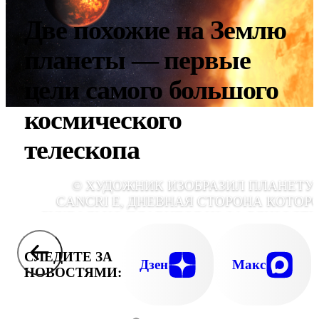
Две похожие на Землю
планеты — первые
цели самого большого
космического
телескопа
© ХУДОЖНИК ИЗОБРАЗИЛ ПЛАНЕТУ 
CANCRI E, ДНЕВНАЯ СТОРОНА КОТОР
БУКВАЛЬНО ПЛАВИТСЯ ИЗ-ЗА БЛИЗОСТИ
"СОЛНЦУ"., ИЛЛЮСТРАЦИЯ NASA, ESA, CS
DANI PLAYER (STSCI
СЛЕДИТЕ ЗА
Дзен
Макс
НОВОСТЯМИ: