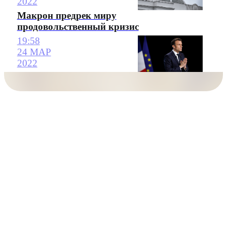
2022
Макрон предрек миру
продовольственный кризис
19:58
24 МАР
2022