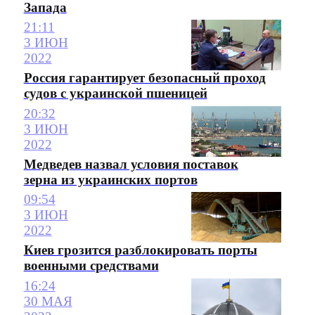
Запада
21:11
3 ИЮН
2022
Россия гарантирует безопасный проход
судов с украинской пшеницей
20:32
3 ИЮН
2022
Медведев назвал условия поставок
зерна из украинских портов
09:54
3 ИЮН
2022
Киев грозится разблокировать порты
военными средствами
16:24
30 МАЯ