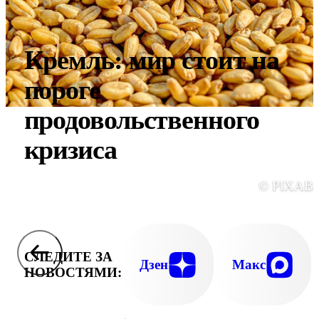
Кремль: мир стоит на
пороге
продовольственного
кризиса
© PIXAB
СЛЕДИТЕ ЗА
Дзен
Макс
НОВОСТЯМИ: